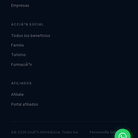
Empresas
ACCIÃ³N SOCIAL
Todos los beneficios
Familia
Turismo
FormaciÃ³n
AFILIADOS
Afiliate
Portal afiliados
Â© 2026 UniÃ³n InformÃ¡tica. Todos los
PersonerÃ­a Gremial