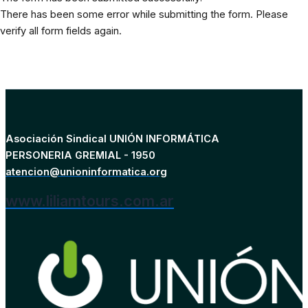
There has been some error while submitting the form. Please
verify all form fields again.
Asociación Sindical UNIÓN INFORMÁTICA
PERSONERIA GREMIAL - 1950
atencion@unioninformatica.org
www.liliamtours.com.ar