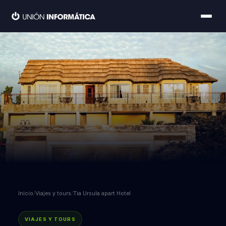
Inicio
/
Viajes y tours
/
Tia Ursula apart Hotel
VIAJES Y TOURS