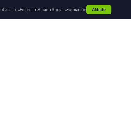
io
Gremial
Empresas
Acción Social
Formación
Afiliate
PAGO