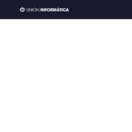
Ir
IN
al
contenido