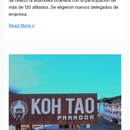
Se realizó la asamblea ordinaria con la participación de
más de 120 afiliados. Se eligieron nuevos delegados de
empresa.
Asamblea
Read More »
general
de
afiliados:
balance
2025
y
elección
de
delegados