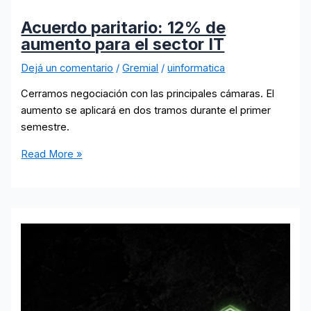
Hotel
Villa
Acuerdo paritario: 12% de
Sol
aumento para el sector IT
Dejá un comentario
/
Gremial
/
uinformatica
Cerramos negociación con las principales cámaras. El
aumento se aplicará en dos tramos durante el primer
semestre.
Acuerdo
Read More »
paritario:
12%
de
aumento
para
el
sector
IT