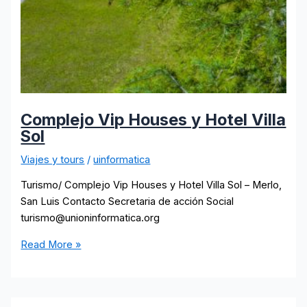
Complejo Vip Houses y Hotel Villa
Sol
Viajes y tours
/
uinformatica
Turismo/ Complejo Vip Houses y Hotel Villa Sol – Merlo,
San Luis Contacto Secretaria de acción Social
turismo@unioninformatica.org
Complejo
Read More »
Vip
Houses
y