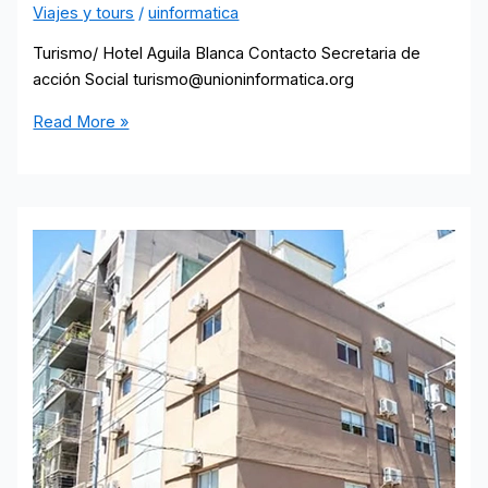
Viajes y tours
/
uinformatica
Turismo/ Hotel Aguila Blanca Contacto Secretaria de
acción Social turismo@unioninformatica.org
Hotel
Read More »
Aguila
Blanca