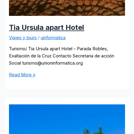
Tia Ursula apart Hotel
Viajes y tours
/
uinformatica
Turismo/ Tia Ursula apart Hotel – Parada Robles,
Exaltación de la Cruz Contacto Secretaria de acción
Social turismo@unioninformatica.org
Tia
Read More »
Ursula
apart
Hotel