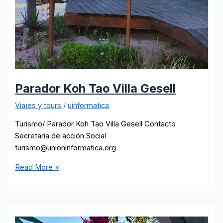
Parador Koh Tao Villa Gesell
Viajes y tours
/
uinformatica
Turismo/ Parador Koh Tao Villa Gesell Contacto
Secretaria de acción Social
turismo@unioninformatica.org
Parador
Read More »
Koh
Tao
Villa
Gesell