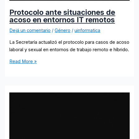
Protocolo ante situaciones de
acoso en entornos IT remotos
Dejá un comentario
/
Género
/
uinformatica
La Secretaría actualizó el protocolo para casos de acoso
laboral y sexual en entornos de trabajo remoto e híbrido.
Protocolo
Read More »
ante
situaciones
de
acoso
en
entornos
IT
remotos