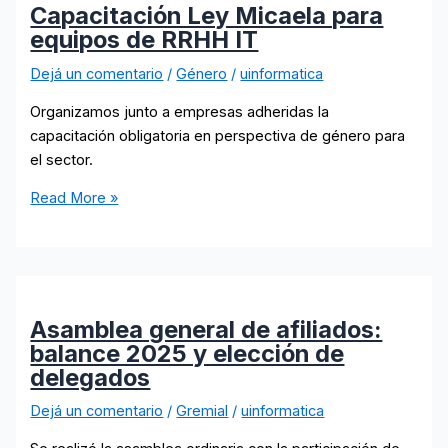
Capacitación Ley Micaela para
equipos de RRHH IT
Dejá un comentario
/
Género
/
uinformatica
Organizamos junto a empresas adheridas la
capacitación obligatoria en perspectiva de género para
el sector.
Capacitación
Read More »
Ley
Micaela
para
equipos
de
Asamblea general de afiliados:
RRHH
balance 2025 y elección de
IT
delegados
Dejá un comentario
/
Gremial
/
uinformatica