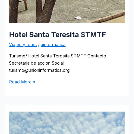
Hotel Santa Teresita STMTF
Viajes y tours
/
uinformatica
Turismo/ Hotel Santa Teresita STMTF Contacto
Secretaria de acción Social
turismo@unioninformatica.org
Hotel
Read More »
Santa
Teresita
STMTF